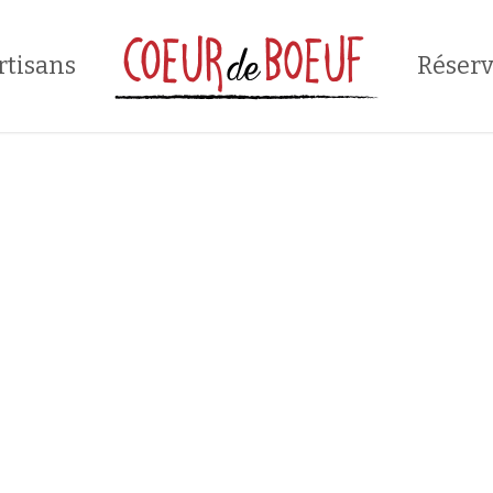
rtisans
Réserv