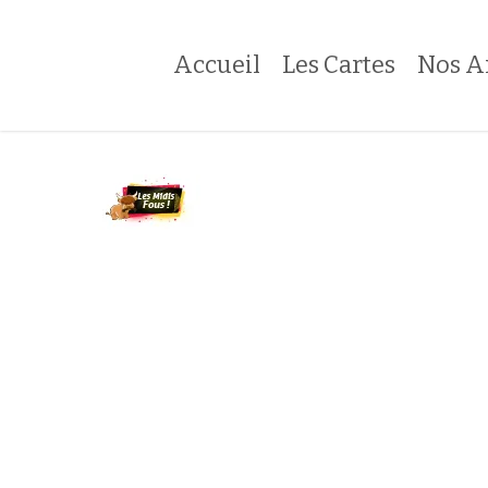
Skip
to
Accueil
Les Cartes
Nos A
main
content