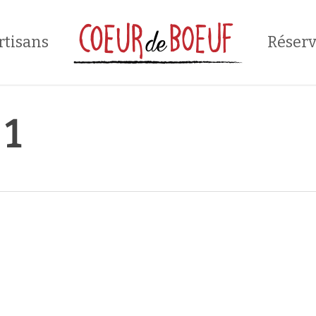
rtisans
Réserv
 1