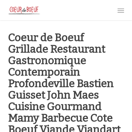
Skip
Menu
to
main
content
Coeur de Boeuf
Grillade Restaurant
Gastronomique
Contemporain
Profondeville Bastien
Guisset John Maes
Cuisine Gourmand
Mamy Barbecue Cote
Boeuf Viande Viandart