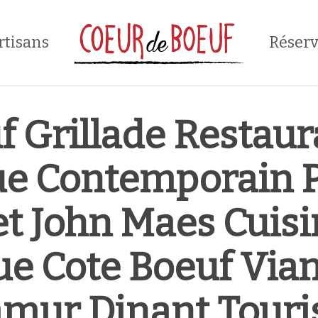
rtisans
Réserv
f Grillade Restaur
e Contemporain P
et John Maes Cui
e Cote Boeuf Vian
mur Dinant Tour