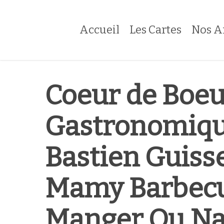
Skip
to
Accueil
Les Cartes
Nos A
main
content
Coeur de Boeu
Gastronomiqu
Bastien Guiss
Mamy Barbecu
Manger Ou Na