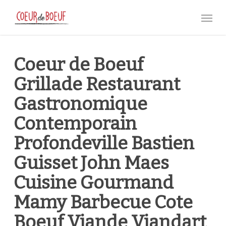
Skip
Menu
to
main
content
Coeur de Boeuf
Grillade Restaurant
Gastronomique
Contemporain
Profondeville Bastien
Guisset John Maes
Cuisine Gourmand
Mamy Barbecue Cote
Boeuf Viande Viandart