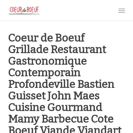
Skip
Menu
to
main
content
Coeur de Boeuf
Grillade Restaurant
Gastronomique
Contemporain
Profondeville Bastien
Guisset John Maes
Cuisine Gourmand
Mamy Barbecue Cote
Boeuf Viande Viandart