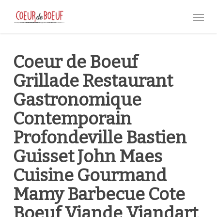
Skip
Menu
to
main
content
Coeur de Boeuf
Grillade Restaurant
Gastronomique
Contemporain
Profondeville Bastien
Guisset John Maes
Cuisine Gourmand
Mamy Barbecue Cote
Boeuf Viande Viandart