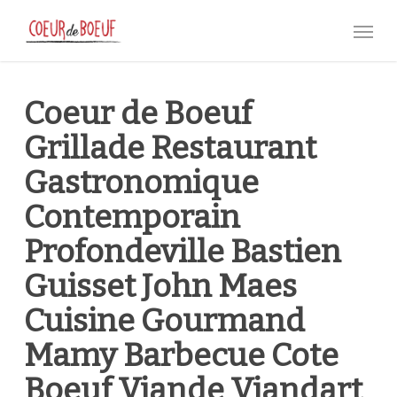
Skip
Menu
to
main
content
Coeur de Boeuf
Grillade Restaurant
Gastronomique
Contemporain
Profondeville Bastien
Guisset John Maes
Cuisine Gourmand
Mamy Barbecue Cote
Boeuf Viande Viandart