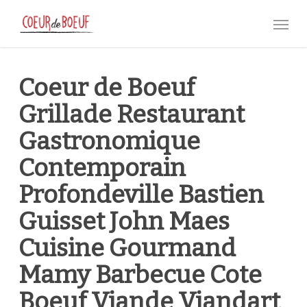
Skip
Menu
to
main
content
Coeur de Boeuf
Grillade Restaurant
Gastronomique
Contemporain
Profondeville Bastien
Guisset John Maes
Cuisine Gourmand
Mamy Barbecue Cote
Boeuf Viande Viandart