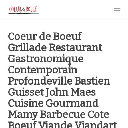
Skip
Menu
to
main
content
Coeur de Boeuf
Grillade Restaurant
Gastronomique
Contemporain
Profondeville Bastien
Guisset John Maes
Cuisine Gourmand
Mamy Barbecue Cote
Boeuf Viande Viandart